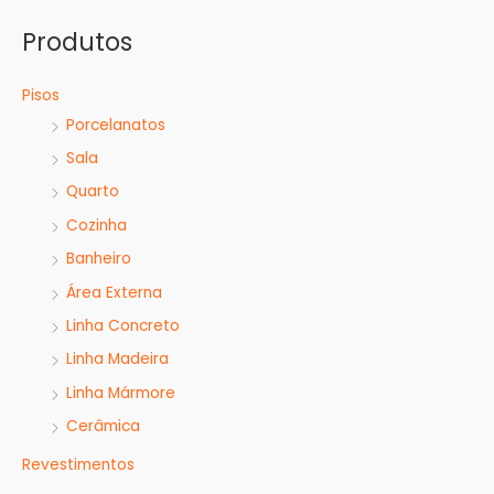
s
Produtos
a
r
Pisos
p
Porcelanatos
o
Sala
r
Quarto
:
Cozinha
Banheiro
Área Externa
Linha Concreto
Linha Madeira
Linha Mármore
Cerâmica
Revestimentos