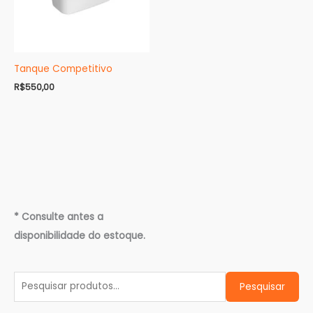
Tanque Competitivo
R$
550,00
P
* Consulte antes a
e
disponibilidade do estoque.
s
q
Pesquisar
u
i