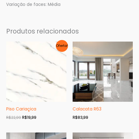
Variação de faces: Média
Produtos relacionados
O
O
Oferta!
preço
preço
original
atual
era:
é:
R$22,99.
R$19,99.
Piso Cariaçica
Calacata R63
R$
22,99
R$
19,99
R$
83,99