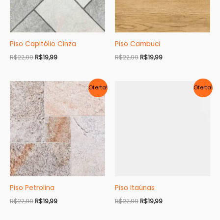
Piso Cambuci
Piso Capitólio Cinza
R$
22,99
R$
19,99
R$
22,99
R$
19,99
O
O
O
O
Oferta!
Oferta!
preço
preço
preço
preço
original
atual
original
atual
era:
é:
era:
é:
R$22,99.
R$19,99.
R$22,99.
R$19,99.
Piso Petrolina
Piso Itaúnas
R$
22,99
R$
19,99
R$
22,99
R$
19,99