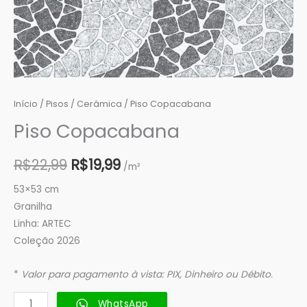
Início
/
Pisos
/
Cerâmica
/ Piso Copacabana
Piso Copacabana
R$
22,99
R$
19,99
/m²
53×53 cm
Granilha
Linha: ARTEC
Coleção 2026
*
Valor para pagamento à vista: PIX, Dinheiro ou Débito.
WhatsApp