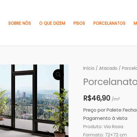
SOBRE NÓS
O QUE DIZEM
PISOS
PORCELANATOS
M
Porcelanato
Início
/
Atacado
/ Porcel
Metropole
Porcelanato
Grafite
quantidade
R$
46,90
/m²
Preço por Palete Fech
Pagamento à vista
Produto: Via Rosa
Formato: 72×72 cm