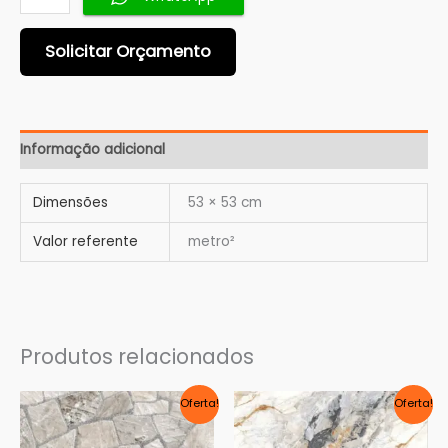
Solicitar Orçamento
Informação adicional
Dimensões
53 × 53 cm
Valor referente
metro²
Produtos relacionados
O
O
O
O
Oferta!
Oferta!
preço
preço
preço
preço
original
atual
original
atual
era:
é:
era:
é: